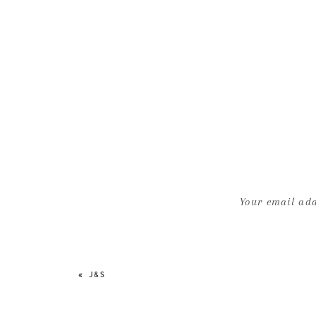
Your email add
«
J&S